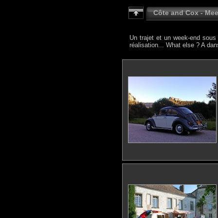
Côte and Cox - Meet
Un trajet et un week-end sous 
réalisation... What else ? A da