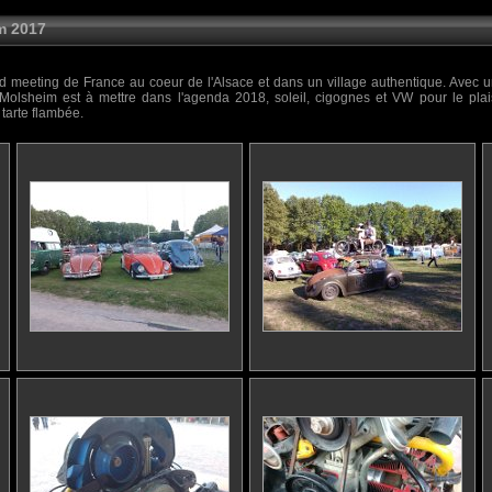
m 2017
d meeting de France au coeur de l'Alsace et dans un village authentique. Avec 
olsheim est à mettre dans l'agenda 2018, soleil, cigognes et VW pour le plai
 tarte flambée.